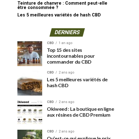
Teinture de chanvre : Comment peut-elle
être consommée ?
Les 5 meilleures variétés de hash CBD
DERNIERS
CBD
1 an ago
Top 15 des sites
incontournables pour
commander du CBD
CBD
2 ans ago
Les 5 meilleures variétés de
hash CBD
CBD
2 ans ago
Okiweed : La boutique en ligne
aux résines de CBD Premium
CBD
2 ans ago
Qu’est-ce qui explique le prix