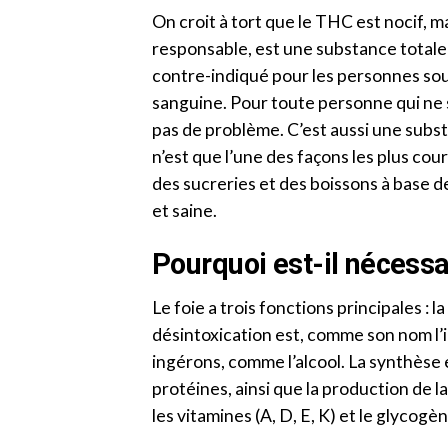
On croit à tort que le THC est nocif, ma
responsable, est une substance totale
contre-indiqué pour les personnes souf
sanguine. Pour toute personne qui ne so
pas de problème. C’est aussi une subs
n’est que l’une des façons les plus co
des sucreries et des boissons à base 
et saine.
Pourquoi est-il nécessai
Le foie a trois fonctions principales : l
désintoxication est, comme son nom l’i
ingérons, comme l’alcool. La synthèse e
protéines, ainsi que la production de la 
les vitamines (A, D, E, K) et le glycogè