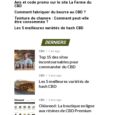
Avis et code promo sur le site La Ferme du
CBD
Comment fabriquer du beurre au CBD ?
Teinture de chanvre : Comment peut-elle
être consommée ?
Les 5 meilleures variétés de hash CBD
DERNIERS
CBD
1 an ago
Top 15 des sites
incontournables pour
commander du CBD
CBD
2 ans ago
Les 5 meilleures variétés de
hash CBD
CBD
2 ans ago
Okiweed : La boutique en ligne
aux résines de CBD Premium