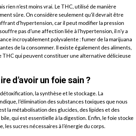
is rien n’est moins vrai. Le THC, utilisé de manière
ment sûre. On considère seulement qu’il devrait être
frant d’hypertension, car il peut modifier la pression
uffre pas d’une affection liée à l’hypertension, il n’y a
tance incroyablement polyvalente : fumer de la marijuana
urantes de la consommer. Il existe également des aliments,
de THC qui peuvent constituer une alternative délicieuse
re d’avoir un foie sain ?
a détoxification, la synthèse et le stockage. La
ndique, l’élimination des substances toxiques que nous
st la métabolisation des glucides, des lipides et des
bile, qui est essentielle à la digestion. Enfin, le foie stocke
ne, les sucres nécessaires à l’énergie du corps.