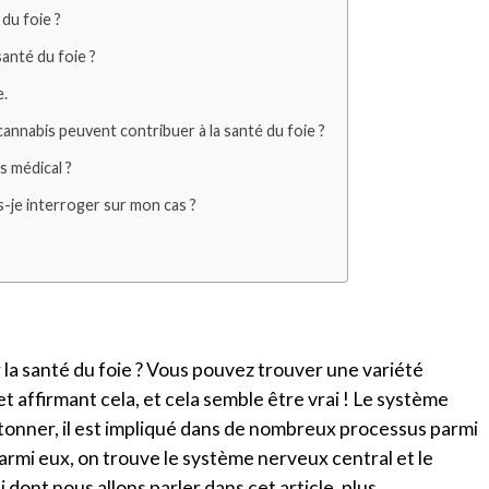
du foie ?
santé du foie ?
e.
nnabis peuvent contribuer à la santé du foie ?
s médical ?
s-je interroger sur mon cas ?
r la santé du foie ? Vous pouvez trouver une variété
et affirmant cela, et cela semble être vrai ! Le système
onner, il est impliqué dans de nombreux processus parmi
armi eux, on trouve le système nerveux central et le
 dont nous allons parler dans cet article, plus