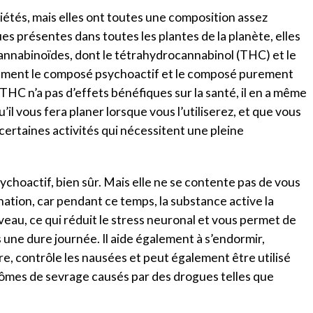
iétés, mais elles ont toutes une composition assez
ues présentes dans toutes les plantes de la planète, elles
nnabinoïdes, dont le tétrahydrocannabinol (THC) et le
vement le composé psychoactif et le composé purement
 THC n’a pas d’effets bénéfiques sur la santé, il en a même
u’il vous fera planer lorsque vous l’utiliserez, et que vous
ertaines activités qui nécessitent une pleine
choactif, bien sûr. Mais elle ne se contente pas de vous
ination, car pendant ce temps, la substance active la
veau, ce qui réduit le stress neuronal et vous permet de
une dure journée. Il aide également à s’endormir,
re, contrôle les nausées et peut également être utilisé
mes de sevrage causés par des drogues telles que